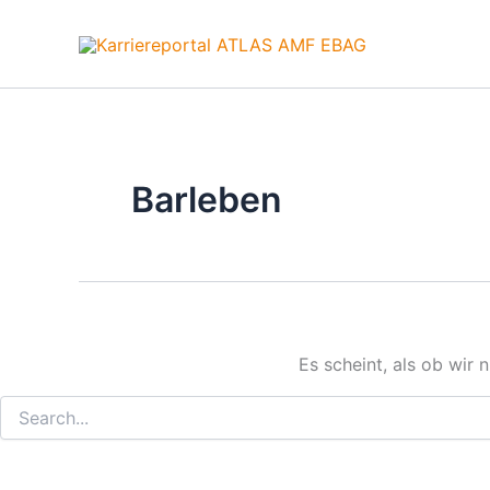
Zum
Inhalt
springen
Barleben
Es scheint, als ob wir 
Suchen
nach: