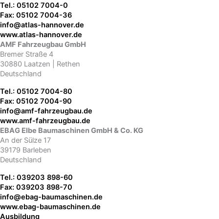
Tel.: 05102 7004-0
Fax: 05102 7004-36
ed.revonnah-salta@ofni
www.atlas-hannover.de
AMF Fahrzeugbau GmbH
Bremer Straße 4
30880 Laatzen | Rethen
Deutschland
Tel.: 05102 7004-80
Fax: 05102 7004-90
ed.uabguezrhaf-fma@ofni
www.amf-fahrzeugbau.de
EBAG Elbe Baumaschinen GmbH & Co. KG
An der Sülze 17
39179 Barleben
Deutschland
Tel.: 039203 898-60
Fax: 039203 898-70
ed.nenihcsamuab-gabe@ofni
www.ebag-baumaschinen.de
Ausbildung